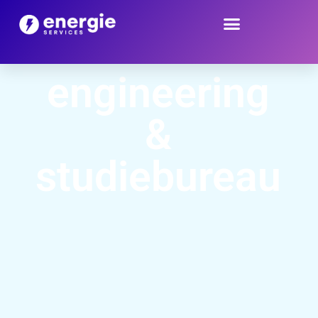
engineering
&
studiebureau